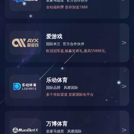
专业解决方案。可依据客户的不同需求，为其设计定制节能
高效的挤出机和智能化的成套挤出生产线，并提供全方位的
服务，从前期的可行性研究、方案论证、方案设计、产品定
位、厂房规划、设备安装、生产线调试、操作员工的培训、
设备售后服务维修等从而为客户提供满意的高品质产品. 公
司拥有有创新精神
的研发团队和高素质且经验丰富的机器、电气调试售后团
队，本着“持久创新、质量为本”的企业精神，不断探求开拓
挤出的新领域。
业精于专、传递信任、互惠共赢”是公司长期的经营理念，
制造出使用寿命更长、安全性更高、更加节能、品质和性能
更加优越的挤出设备是公司的坚定信念。我们会继续以国际