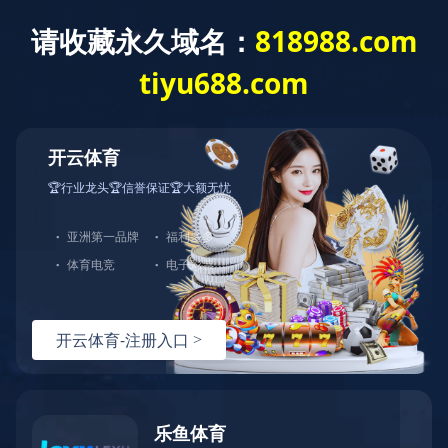
公司简介
企业荣誉
企业文化
生产车间
客户使用现场
Profle