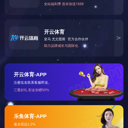
化的标准，以提供具有国际品质的塑料挤出机械。源于客户
的需求，终于客户的满意，始终以严谨和诚实的精神来服务
客户!