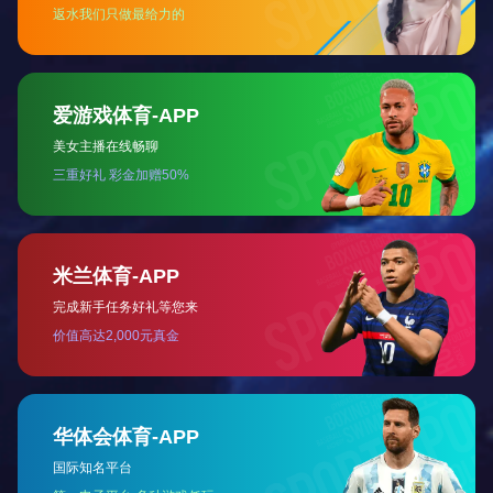
2016
年
塑之源成立于2016年
30000
㎡
零部件加工制造基地30000平方米
300
+ 条
各类挤出生产线年生产能力300余条