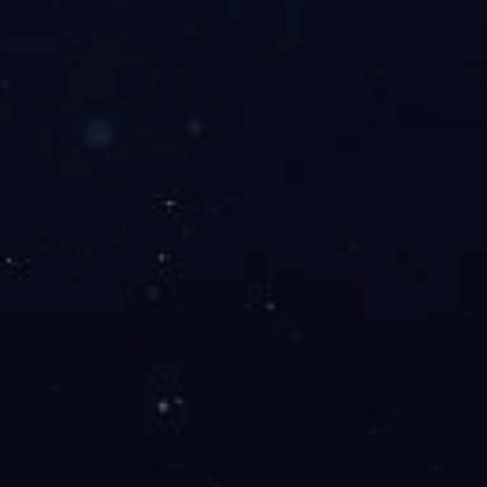
技术部
营销部