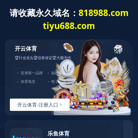
首页
关于我们
研发生产
各类管材成品
公司简介
企业荣誉