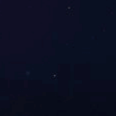
世标认证证书