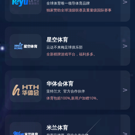
企业文化
生产车间
客户使用现场
Profle
千亿体育
千亿体育位于中国长三角经济中心，被誉为“北上海”的江苏省南通
市，是一家致力于高端塑料挤出成型设备的研发和制造的高科技创新
型公司。公司的核心技术团队由具有挤出成型和塑料高分子成型领域
20年以上从业经验的专家组成。现有现代化的装备车间和先进的零
部件加工制造基地30000平方米，具备各类挤出生产线年生产能
力300余条，公司产品已应用到德国、新西兰、土耳其、摩洛哥、