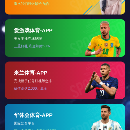
30000
㎡
零部件加工制造基地30000平方米
300
+ 条
各类挤出生产线年生产能力300余条
Vision